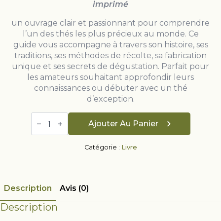
imprimé
un ouvrage clair et passionnant pour comprendre
l’un des thés les plus précieux au monde. Ce
guide vous accompagne à travers son histoire, ses
traditions, ses méthodes de récolte, sa fabrication
unique et ses secrets de dégustation. Parfait pour
les amateurs souhaitant approfondir leurs
connaissances ou débuter avec un thé
d’exception.
quantité
de
Ajouter Au Panier
Livre
sur
le
Catégorie :
Livre
Thé
blanc
PDF
Description
Avis (0)
Description