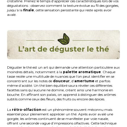
cristalline. Prenez le temps d’apprécier ces caractéristiques lors de vos
dégustations : observez comment la texture évolue au fil des gorgées,
jusqu’à la
finale
, cette sensation persistante qui reste après avoir
avalé.
L’art de déguster le thé
Déguster le thé est un art qui demande une attention particulière aux
moindres détails, notamment à la
palette aromatique
. Chaque
tasse recèle une multitude de nuances que l’on peut identifier en se
concentrant sur les notes de
douceur
, d’
amertume
et parfois
même d’acidité. Un thé bien équilibré saura révéler ces différentes
facettes sans qu’aucune ne domine, créant ainsi une harmonie en
bouche. En affinant son palais, on apprend à distinguer des arômes
subtils comme ceux des fleurs, des fruits ou encore des épices.
La
rétro-olfaction
est un phénomène souvent méconnu mais
essentiel pour pleinement apprécier un thé. Après avoir avalé une
gorgée, les arômes continuent de se manifester par voie nasale,
offrant une seconde vague d’impressions olfactives. Cette technique