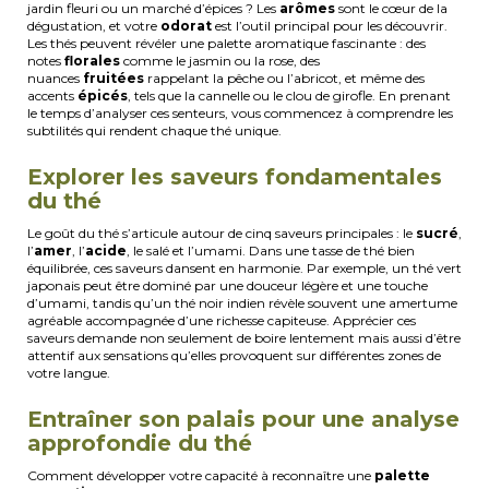
jardin fleuri ou un marché d’épices ? Les
arômes
sont le cœur de la
dégustation, et votre
odorat
est l’outil principal pour les découvrir.
Les thés peuvent révéler une palette aromatique fascinante : des
notes
florales
comme le jasmin ou la rose, des
nuances
fruitées
rappelant la pêche ou l’abricot, et même des
accents
épicés
, tels que la cannelle ou le clou de girofle. En prenant
le temps d’analyser ces senteurs, vous commencez à comprendre les
subtilités qui rendent chaque thé unique.
Explorer les saveurs fondamentales
du thé
Le goût du thé s’articule autour de cinq saveurs principales : le
sucré
,
l’
amer
, l’
acide
, le salé et l’umami. Dans une tasse de thé bien
équilibrée, ces saveurs dansent en harmonie. Par exemple, un thé vert
japonais peut être dominé par une douceur légère et une touche
d’umami, tandis qu’un thé noir indien révèle souvent une amertume
agréable accompagnée d’une richesse capiteuse. Apprécier ces
saveurs demande non seulement de boire lentement mais aussi d’être
attentif aux sensations qu’elles provoquent sur différentes zones de
votre langue.
Entraîner son palais pour une analyse
approfondie du thé
Comment développer votre capacité à reconnaître une
palette