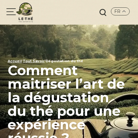
FR
Search
for:
›
›
Accueil
Tout Savoir
Dégustation du thé
Comment
maitriser l’art de
la dégustation
du thé pour une
expérience