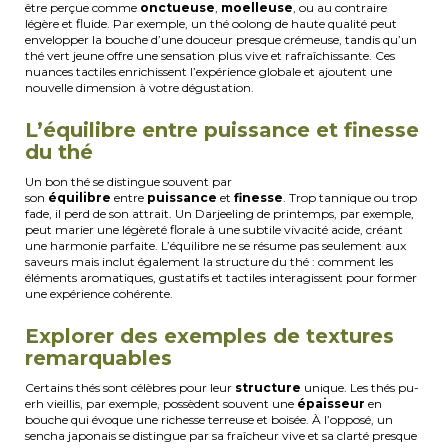
être perçue comme
onctueuse
,
moelleuse
, ou au contraire
légère et fluide. Par exemple, un thé oolong de haute qualité peut
envelopper la bouche d’une douceur presque crémeuse, tandis qu’un
thé vert jeune offre une sensation plus vive et rafraîchissante. Ces
nuances tactiles enrichissent l’expérience globale et ajoutent une
nouvelle dimension à votre dégustation.
L’équilibre entre puissance et finesse
du thé
Un bon thé se distingue souvent par
son
équilibre
entre
puissance
et
finesse
. Trop tannique ou trop
fade, il perd de son attrait. Un Darjeeling de printemps, par exemple,
peut marier une légèreté florale à une subtile vivacité acide, créant
une harmonie parfaite. L’équilibre ne se résume pas seulement aux
saveurs mais inclut également la structure du thé : comment les
éléments aromatiques, gustatifs et tactiles interagissent pour former
une expérience cohérente.
Explorer des exemples de textures
remarquables
Certains thés sont célèbres pour leur
structure
unique. Les thés pu-
erh vieillis, par exemple, possèdent souvent une
épaisseur
en
bouche qui évoque une richesse terreuse et boisée. À l’opposé, un
sencha japonais se distingue par sa fraîcheur vive et sa clarté presque