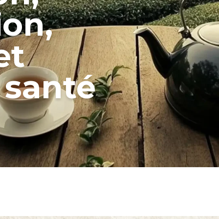
ion,
et
 santé