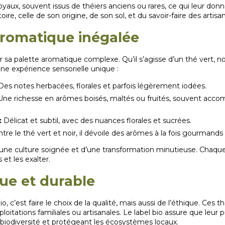
oyaux, souvent issus de théiers anciens ou rares, ce qui leur don
re, celle de son origine, de son sol, et du savoir-faire des artisan
aromatique inégalée
r sa palette aromatique complexe. Qu’il s’agisse d’un thé vert, 
ne expérience sensorielle unique :
es notes herbacées, florales et parfois légèrement iodées.
ne richesse en arômes boisés, maltés ou fruités, souvent acc
:
Délicat et subtil, avec des nuances florales et sucrées.
tre le thé vert et noir, il dévoile des arômes à la fois gourmand
d’une culture soignée et d’une transformation minutieuse. Chaq
 et les exalter.
ue et durable
, c’est faire le choix de la qualité, mais aussi de l’éthique. Ces 
ploitations familiales ou artisanales. Le label bio assure que leur
 biodiversité et protégeant les écosystèmes locaux.