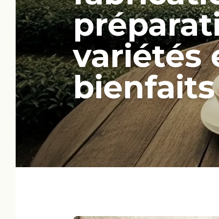
préparat
variétés 
bienfaits