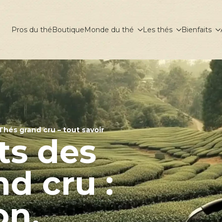
Pros du thé
Boutique
Monde du thé
Les thés
Bienfaits
Thés grand cru – tout savoir
ts des
d cru :
on,