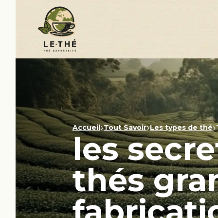
›
›
›
Accueil
Tout Savoir
Les types de thé
les secre
thés gran
fabricati