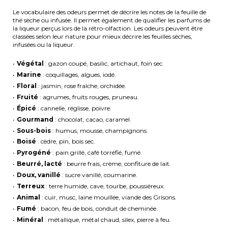
Le vocabulaire des odeurs permet de décrire les notes de la feuille de
thé sèche ou infusée. Il permet également de qualifier les parfums de
la liqueur perçus lors de la rétro-olfaction. Les odeurs peuvent être
classées selon leur nature pour mieux décrire les feuilles sèches,
infusées ou la liqueur.
Végétal
: gazon coupé, basilic, artichaut, foin sec.
Marine
: coquillages, algues, iodé.
Floral
: jasmin, rose fraîche, orchidée.
Fruité
: agrumes, fruits rouges, pruneau.
Épicé
: cannelle, réglisse, poivre.
Gourmand
: chocolat, cacao, caramel.
Sous-bois
: humus, mousse, champignons.
Boisé
: cèdre, pin, bois sec.
Pyrogéné
: pain grillé, café torréfié, fumé.
Beurré, lacté
: beurre frais, crème, confiture de lait.
Doux, vanillé
: sucre vanillé, coumarine.
Terreux
: terre humide, cave, tourbe, poussiéreux.
Animal
: cuir, musc, laine mouillée, viande des Grisons.
Fumé
: bacon, feu de bois, conduit de cheminée.
Minéral
: métallique, métal chaud, silex, pierre à feu.