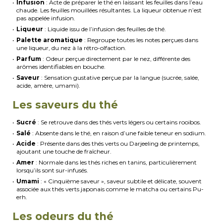
Infusion
: Acte de préparer le thé en laissant les feuilles dans l’eau
chaude. Les feuilles mouillées résultantes. La liqueur obtenue n’est
pas appelée infusion.
Liqueur
: Liquide issu de l’infusion des feuilles de thé.
Palette aromatique
: Regroupe toutes les notes perçues dans
une liqueur, du nez à la rétro-olfaction.
Parfum
: Odeur perçue directement par le nez, différente des
arômes identifiables en bouche.
Saveur
: Sensation gustative perçue par la langue (sucrée, salée,
acide, amère, umami).
Les saveurs du thé
Sucré
: Se retrouve dans des thés verts légers ou certains rooibos.
Salé
: Absente dans le thé, en raison d’une faible teneur en sodium.
Acide
: Présente dans des thés verts ou Darjeeling de printemps,
ajoutant une touche de fraîcheur.
Amer
: Normale dans les thés riches en tanins, particulièrement
lorsqu’ils sont sur-infusés.
Umami
: « Cinquième saveur », saveur subtile et délicate, souvent
associée aux thés verts japonais comme le matcha ou certains Pu-
erh.
Les odeurs du thé