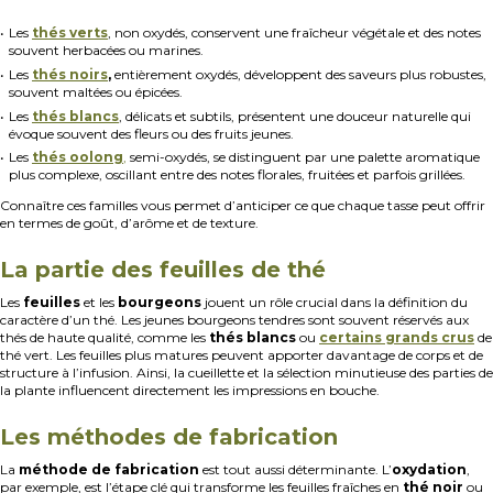
Les
thés verts
, non oxydés, conservent une fraîcheur végétale et des notes
souvent herbacées ou marines.
Les
thés noirs
,
entièrement oxydés, développent des saveurs plus robustes,
souvent maltées ou épicées.
Les
thés blancs
, délicats et subtils, présentent une douceur naturelle qui
évoque souvent des fleurs ou des fruits jeunes.
Les
thés oolong
,
semi-oxydés, se distinguent par une palette aromatique
plus complexe, oscillant entre des notes florales, fruitées et parfois grillées.
Connaître ces familles vous permet d’anticiper ce que chaque tasse peut offrir
en termes de goût, d’arôme et de texture.
La partie des feuilles de thé
Les
feuilles
et les
bourgeons
jouent un rôle crucial dans la définition du
caractère d’un thé. Les jeunes bourgeons tendres sont souvent réservés aux
thés de haute qualité, comme les
thés blancs
ou
certains grands crus
de
thé vert. Les feuilles plus matures peuvent apporter davantage de corps et de
structure à l’infusion. Ainsi, la cueillette et la sélection minutieuse des parties de
la plante influencent directement les impressions en bouche.
Les méthodes de fabrication
La
méthode de fabrication
est tout aussi déterminante. L’
oxydation
,
par exemple, est l’étape clé qui transforme les feuilles fraîches en
thé noir
ou