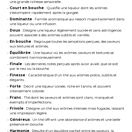
une grande richesse sensorielle.
Court en bouche
: Qualifie une liqueur dont les arômes
s’estompent rapidement après la gorgée.
Dominante
: Famille aromatique qui ressort majoritairement dans
une liqueur ou une infusion.
Doux
: Désigne une liqueur légèrement sucrée et sans astringence,
souvent associée à des arômes subtils et vanillés.
En bouche
: Regroupe toutes les sensations perçues, des saveurs
aux textures et arômes.
Équilibrée
: Une liqueur où les arômes, saveurs et textures se
combinent harmonieusement.
Finale
: Les dernières notes perçues après avoir avalé, que ce soit
par le nez ou la bouche.
Finesse
: Caractéristique d’un thé aux arômes précis, subtils et
élégants.
Forte
: Décrit une liqueur corsée, riche en tanins, et souvent
intensément colorée.
Franc
: Thé dont les saveurs et arômes sont clairs, marqués et
exempts d’imperfections.
Frivole
: Désigne un thé aux arômes intenses mais fugaces, laissant
une impression légère.
Généreux
: Un thé offrant une abondance d’arômes et une belle
présence en bouche.
Harmonie
: Résulte d’un équilibre parfait entre les saveurs, la