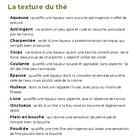
La texture du thé
Aqueuse :
qualifie une liqueur sans aucune astringence ni effet de
texture.
Astringent
: caractère un peu âpre et rude en bouche, provoqué
par les tanins.
Charpentée
: se dit d’une liqueur à prédominance tannique, qui
remplit bien la bouche.
Corps
: caractère d’une liqueur ayant une bonne constitution, de la
force, beaucoup de charpente. L’adjectif utilisé est corsé.
Coulante
: qualifie une liqueur souple et agréable, sans aspérité. Se
dit des thés peu tanniques.
Épaisse
: qualifie une liqueur dont la viscosité ne semble plus être
celle de l’eau mais plutôt celle de la crème.
Huileux
: dont la texture rappelle l’huile, avec plus ou moins de
finesse
Lisse
: qualifie une liqueur sans aspérité, due à l’absence de tanins.
Onctueux
: se dit d’un thé à la fois rond en bouche et légèrement
épais.
Plein en bouche
: qui donne une sensation de plénitude et
remplit bien la bouche.
Poudrée
: qualifie une très fine astringence qui laisse une sensation
de fine poudre dans la bouche