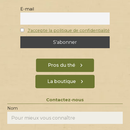
E-mail
J'accepte la politique de confidentialité
Pros du thé
La boutique
Contactez-nous
Nom
E