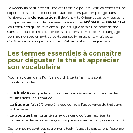
Le vocabulaire du thé est une véritable clé pour ouvrir les portes d’une
expérience sensorielle riche et nuancée. Lorsque l’on plonge dans
l’univers de la
dégustation
, il devient vite évident que les mots sont
indispensables pour décrire avec précision les
arômes
, les
saveurs
et
les
textures
qui se révèlent au palais. Que serait une tasse de thé
sans la capacité de capturer ces sensations complexes ? Le langage
permet non seulement de partager ses impressions, mais aussi
d’affiner sa propre perception en s’attardant sur chaque détail.
Les termes essentiels à connaître
pour déguster le thé et apprécier
son vocabulaire
Pour naviguer dans l’univers du thé, certains mots sont
incontournables.
L’
infusion
désigne le liquide obtenu après avoir fait tremper les
feuilles dans l’eau chaude.
La
liqueur
fait référence à la couleur et à l’apparence du thé dans
votre tasse.
Le
bouquet
, emprunté au lexique œnologique, représente
l’ensemble des arômes perçus lorsque vous sentez ou goûtez un thé.
Ces termes ne sont pas seulement techniques ; ils capturent l’essence