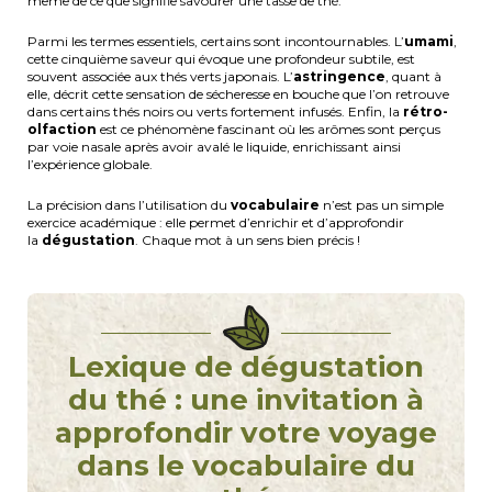
même de ce que signifie savourer une tasse de thé.
Parmi les termes essentiels, certains sont incontournables. L’
umami
,
cette cinquième saveur qui évoque une profondeur subtile, est
souvent associée aux thés verts japonais. L’
astringence
, quant à
elle, décrit cette sensation de sécheresse en bouche que l’on retrouve
dans certains thés noirs ou verts fortement infusés. Enfin, la
rétro-
olfaction
est ce phénomène fascinant où les arômes sont perçus
par voie nasale après avoir avalé le liquide, enrichissant ainsi
l’expérience globale.
La précision dans l’utilisation du
vocabulaire
n’est pas un simple
exercice académique : elle permet d’enrichir et d’approfondir
la
dégustation
. Chaque mot à un sens bien précis !
Lexique de dégustation
du thé : une invitation à
approfondir votre voyage
dans le vocabulaire du