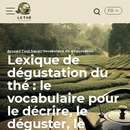
FR
Search
for:
›
›
Accueil
Tout Savoir
Vocabulaire de dégustation
Lexique de
dégustation du
thé : le
vocabulaire pour
le décrire, le
déguster, le