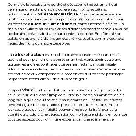
Connaitre le vocabulaire du thé et déguster le thé est un art qui
demande une attention particulière aux moindres détails,
notamment à la
palette aromatique
. Chaque tasse recèle une
multitude de nuances que l’on peut identifier en se concentrant sur
les notes de
douceur
, d’
amertume
et parfois même d’acidité. Un
thé bien équilibré saura révéler ces différentes facettes sans qu’aucune
ne domine, créant ainsi une harmonie en bouche. En affinant son
palais, on apprend à distinguer des arômes subtils comme ceux des
fleurs, des fruits ou encore des épices.
La
rétro-olfaction
est un phénomène souvent méconnu mais
essentiel pour pleinement apprécier un thé. Après avoir avalé une
gorgée, les arômes continuent de se manifester par voie nasale,
offrant une seconde vague d’impressions olfactives. Cette technique
permet de mieux comprendre la complexité du thé et de prolonger
l’expérience sensorielle au-delà du simple goût.
L’aspect
visuel
du thé ne doit pas non plus être négligé. La couleur
de la liqueur, qu’elle soit limpide ou trouble, dorée ou ambrée, en dit
long sur la qualité du thé et sur sa préparation. Les feuilles infusées
révèlent également des indices précieux : leur forme après infusion,
leur souplesse ou leur rigidité peuvent indiquer la fraîcheur et la
qualité du produit. Une dégustation complète prend donc en compte
tous ces aspects pour offrir une expérience riche et immersive.