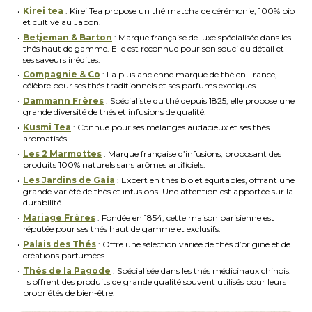
Kirei tea
: Kirei Tea propose un thé matcha de cérémonie, 100% bio
et cultivé au Japon.
Betjeman & Barton
: Marque française de luxe spécialisée dans les
thés haut de gamme. Elle est reconnue pour son souci du détail et
ses saveurs inédites.
Compagnie & Co
: La plus ancienne marque de thé en France,
célèbre pour ses thés traditionnels et ses parfums exotiques.
Dammann Frères
: Spécialiste du thé depuis 1825, elle propose une
grande diversité de thés et infusions de qualité.
Kusmi Tea
: Connue pour ses mélanges audacieux et ses thés
aromatisés.
Les 2 Marmottes
: Marque française d’infusions, proposant des
produits 100% naturels sans arômes artificiels.
Les Jardins de Gaïa
: Expert en thés bio et équitables, offrant une
grande variété de thés et infusions. Une attention est apportée sur la
durabilité.
Mariage Frères
: Fondée en 1854, cette maison parisienne est
réputée pour ses thés haut de gamme et exclusifs.
Palais des Thés
: Offre une sélection variée de thés d’origine et de
créations parfumées.
Thés de la Pagode
: Spécialisée dans les thés médicinaux chinois.
Ils offrent des produits de grande qualité souvent utilisés pour leurs
propriétés de bien-être.