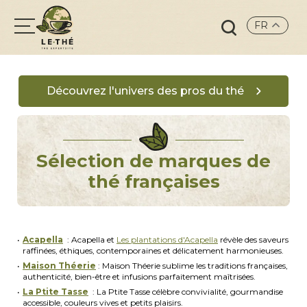
FR
Search
for:
Découvrez l'univers des pros du thé
Sélection de marques de
thé françaises
Ac
apella
:
Acapella et
Les plantations d'Acapella
révèle des saveurs
raffinées, éthiques, contemporaines et délicatement harmonieuses.
Maison Théerie
: Maison Théerie sublime les traditions françaises,
authenticité, bien-être et infusions parfaitement maîtrisées.
La Ptite Tasse
: La Ptite Tasse célèbre convivialité, gourmandise
accessible, couleurs vives et petits plaisirs.