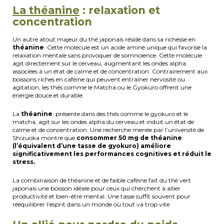
La théanine
: relaxation et
concentration
Un autre atout majeur du thé japonais réside dans sa richesse en
théanine
. Cette molécule est un acide aminé unique qui favorise la
relaxation mentale sans provoquer de somnolence. Cette molécule
agit directement sur le cerveau, augmentant les ondes alpha
associées à un état de calme et de concentration. Contrairement aux
boissons riches en caféine qui peuvent entraîner nervosité ou
agitation, les thés comme le Matcha ou le Gyokuro offrent une
énergie douce et durable.
La
théanine
, présente dans des thés comme le gyokuro et le
matcha, agit sur les ondes alpha du cerveau et induit un état de
calme et de concentration. Une recherche menée par l’université de
Shizuoka montre que
consommer 50 mg de théanine
(l’équivalent d’une tasse de gyokuro) améliore
significativement les performances cognitives et réduit le
stress.
La combinaison de théanine et de faible caféine fait du thé vert
japonais une boisson idéale pour ceux qui cherchent à allier
productivité et bien-être mental. Une tasse suffit souvent pour
rééquilibrer l’esprit dans un monde où tout va trop vite.