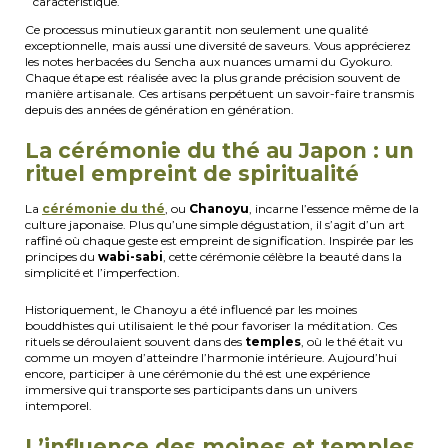
caractéristique.
Ce processus minutieux garantit non seulement une qualité
exceptionnelle, mais aussi une diversité de saveurs. Vous apprécierez
les notes herbacées du Sencha aux nuances umami du Gyokuro.
Chaque étape est réalisée avec la plus grande précision souvent de
manière artisanale. Ces artisans perpétuent un savoir-faire transmis
depuis des années de génération en génération.
La cérémonie du thé au Japon : un
rituel empreint de spiritualité
La
cérémonie du thé
, ou
Chanoyu
, incarne l’essence même de la
culture japonaise. Plus qu’une simple dégustation, il s’agit d’un art
raffiné où chaque geste est empreint de signification. Inspirée par les
principes du
wabi-sabi
, cette cérémonie célèbre la beauté dans la
simplicité et l’imperfection.
Historiquement, le Chanoyu a été influencé par les moines
bouddhistes qui utilisaient le thé pour favoriser la méditation. Ces
rituels se déroulaient souvent dans des
temples
, où le thé était vu
comme un moyen d’atteindre l’harmonie intérieure. Aujourd’hui
encore, participer à une cérémonie du thé est une expérience
immersive qui transporte ses participants dans un univers
intemporel.
L’influence des moines et temples