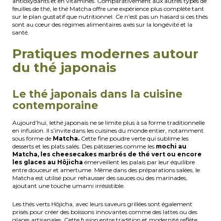
antioxydants et en vitamines. Comparativement aux autres types de
feuilles de thé, le thé Matcha offre une expérience plus complète tant
sur le plan gustatif que nutritionnel. Ce n’est pas un hasard si ces thés
sont au cœur des régimes alimentaires axés sur la longévité et la
santé.
Pratiques modernes autour
du thé japonais
Le thé japonais dans la cuisine
contemporaine
Aujourd’hui, lethé japonais ne se limite plus à sa forme traditionnelle
en infusion. Il s’invite dans les cuisines du monde entier, notamment
sous forme de
Matcha.
Cette fine poudre verte qui sublime les
desserts et les plats salés. Des pâtisseries comme les
mochi au
Matcha, les cheesecakes marbrés de thé vert ou encore
les glaces au Hôjicha
émerveillent les palais par leur équilibre
entre douceur et amertume. Même dans des préparations salées, le
Matcha est utilisé pour rehausser des sauces ou des marinades,
ajoutant une touche umami irrésistible.
Les thés verts Hôjicha, avec leurs saveurs grillées sont également
prisés pour créer des boissons innovantes comme des lattes ou des
glaces artisanales. Cette fusion entre tradition et modernité reflète