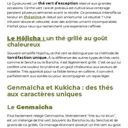
Le Gyokuro est un
thé vert d’exception
réservé aux grandes
occasions. Ce thé vert rare et précieux est cultivé sous ombrage
pendant plusieurs semaines avant la récolte. Ce processus intensifie sa
teneur en
théanine
et réduit son amertume. Le résultat ? Une
infusion douce et veloutée, avec des arômes umami incomparables.
Parfait pour ceux qui recherchent une expérience raffinée.
Le Hôjicha :
un thé grillé au goût
chaleureux
Souvent simplifié Hojicha
,
ce thé vert se distingue par sa méthode de
torréfaction unique.
À la différence des autres types de thés verts
comme le Sencha ou le Bancha, il est légèrement grillé. C’est ce qui lui
confère une couleur brunâtre et un goût chaleureux aux saveurs de
noisette. Très apprécié pour sa faible teneur en caféine, il convient
parfaitement aux soirées ou pour accompagner un repas léger.
Genmaïcha et Kukicha : des thés
aux caractères uniques
Le
Genmaïcha
Plus facilement rédigé Genmaicha, littéralement “thé au riz brun”,
est un mélange de thé vert (souvent du Bancha ou du Sencha) et de
grains de riz grillés. Ce mariage étonnant produit un thé vert au goût