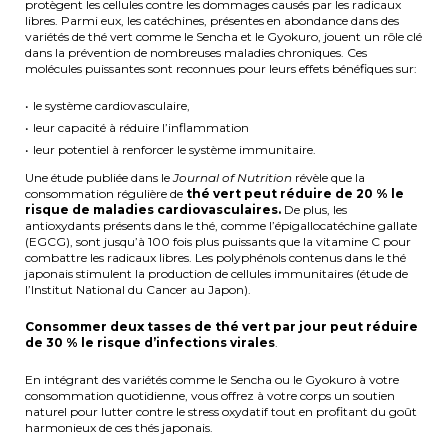
protègent les cellules contre les dommages causés par les radicaux
libres. Parmi eux, les catéchines, présentes en abondance dans des
variétés de thé vert comme le Sencha et le Gyokuro, jouent un rôle clé
dans la prévention de nombreuses maladies chroniques. Ces
molécules puissantes sont reconnues pour leurs effets bénéfiques sur:
le système cardiovasculaire,
leur capacité à réduire l’inflammation
leur potentiel à renforcer le système immunitaire.
Une étude publiée dans le
Journal of Nutrition
révèle que la
consommation régulière de
thé vert peut réduire de 20 % le
risque de maladies cardiovasculaires.
De plus, les
antioxydants présents dans le thé, comme l’épigallocatéchine gallate
(EGCG), sont jusqu’à 100 fois plus puissants que la vitamine C pour
combattre les radicaux libres. Les polyphénols contenus dans le thé
japonais stimulent la production de cellules immunitaires (étude de
l’Institut National du Cancer au Japon).
Consommer deux tasses de thé vert par jour peut réduire
de 30 % le risque d’infections virales
.
En intégrant des variétés comme le Sencha ou le Gyokuro à votre
consommation quotidienne, vous offrez à votre corps un soutien
naturel pour lutter contre le stress oxydatif tout en profitant du goût
harmonieux de ces thés japonais.