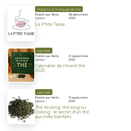
Maisons & marques de thé
Publié par Nelly
06 décembre
Lacour •
2025
La P’tite Tasse
Les thés
Publié par Nelly
21 septembre
Lacour •
2025
Calendrier de l’Avent thé
2025
Les thés
Publié par Nelly
13 septembre
Lacour •
2025
Thé Wulong, thé long ou
Oolong : le secret d’un thé
aux mille bienfaits