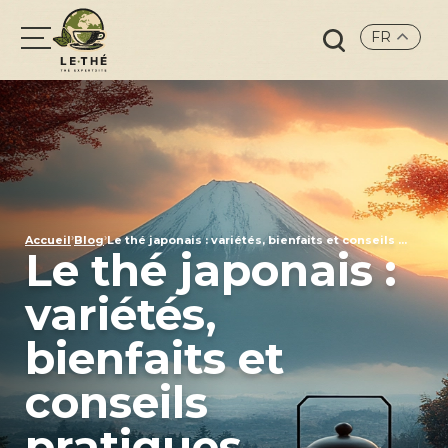
FR
Search
for:
›
›
Accueil
Blog
Le thé japonais : variétés, bienfaits et conseils ...
Le thé japonais :
variétés,
bienfaits et
conseils
pratiques