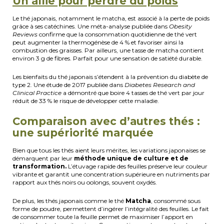
Un allié pour perdre du poids
Le thé japonais, notamment le matcha, est associé à la perte de poids
grâce à ses catéchines. Une méta-analyse publiée dans
Obesity
Reviews
confirme que la consommation quotidienne de thé vert
peut augmenter la thermogénèse de 4 % et favoriser ainsi la
combustion des graisses. Par ailleurs, une tasse de matcha contient
environ 3 g de fibres. Parfait pour une sensation de satiété durable.
Les bienfaits du thé japonais s’étendent à la prévention du diabète de
type 2. Une étude de 2017 publiée dans
Diabetes Research and
Clinical Practice
a démontré que boire 4 tasses de thé vert par jour
réduit de 33 % le risque de développer cette maladie.
Comparaison avec d’autres thés :
une supériorité marquée
Bien que tous les thés aient leurs mérites, les variations japonaises se
démarquent par leur
méthode unique de culture et de
transformation.
L’étuvage rapide des feuilles préserve leur couleur
vibrante et garantit une concentration supérieure en nutriments par
rapport aux thés noirs ou oolongs, souvent oxydés.
De plus, les thés japonais comme le thé
Matcha
, consommé sous
forme de poudre, permettent d’ingérer l’intégralité des feuilles. Le fait
de consommer toute la feuille permet de maximiser l’apport en