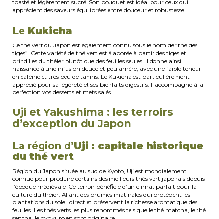
toasté et légèrement sucré. Son bouquet est idéal pour ceux qui
apprécient des saveurs équilibrées entre douceur et robustesse.
Le
Kukicha
Ce thé vert du Japon est également connu sous le nom de “thé des
tiges”. Cette variété de thé vert est élaborée à partir des tiges et
brindilles du théier plutôt que des feuilles seules. Il donne ainsi
naissance à une infusion douce et peu amère, avec une faible teneur
en caféine et très peu de tanins. Le Kukicha est particulièrement
apprécié pour sa légèreté et ses bienfaits digestifs. Il accompagne à la
perfection vos desserts et mets salés.
Uji et Yakushima : les terroirs
d’exception du Japon
La région d’
Uji : capitale historique
du thé vert
Région du Japon située au sud de Kyoto, Uji est mondialement
connue pour produire certains des meilleurs thés vert japonais depuis
l’époque médiévale. Ce terroir bénéficie d’un climat parfait pour la
culture du théier. Allant des brumes matinales qui protègent les
plantations du soleil direct et préservent la richesse aromatique des
feuilles. Les thés verts les plus renommés tels que le thé matcha, le thé
sencha, le gyokuro en sont originaire.