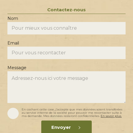
Contactez-nous
Nom
Email
Message
N
A
En cochant cette case, j’accepte que mes données soient transférées
o
c
au service interne de la société pour pouvoir me recontacter suite à
m
c
ma demande. Mes données resteront confidentielles.
En savoir plus.
E
o
m
r
Envoyer
a
d