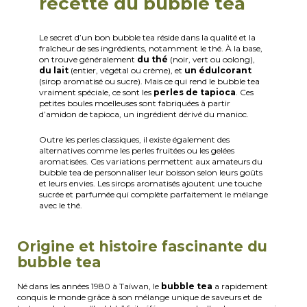
recette du bubble tea
Le secret d’un bon bubble tea réside dans la qualité et la
fraîcheur de ses ingrédients, notamment le thé. À la base,
on trouve généralement
du thé
(noir, vert ou oolong),
du lait
(entier, végétal ou crème), et
un édulcorant
(sirop aromatisé ou sucre). Mais ce qui rend le bubble tea
vraiment spéciale, ce sont les
perles de tapioca
. Ces
petites boules moelleuses sont fabriquées à partir
d’amidon de tapioca, un ingrédient dérivé du manioc.
Outre les perles classiques, il existe également des
alternatives comme les perles fruitées ou les gelées
aromatisées. Ces variations permettent aux amateurs du
bubble tea de personnaliser leur boisson selon leurs goûts
et leurs envies. Les sirops aromatisés ajoutent une touche
sucrée et parfumée qui complète parfaitement le mélange
avec le thé.
Origine et histoire fascinante du
bubble tea
Né dans les années 1980 à Taïwan, le
bubble tea
a rapidement
conquis le monde grâce à son mélange unique de saveurs et de