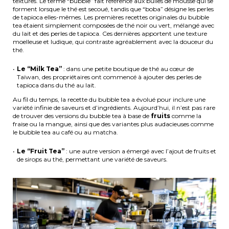
textures. Le terme “bubble” fait référence aux bulles de mousse qui se
forment lorsque le thé est secoué, tandis que “boba” désigne les perles
de tapioca elles-mêmes. Les premières recettes originales du bubble
tea étaient simplement composées de thé noir ou vert, mélangé avec
du lait et des perles de tapioca. Ces dernières apportent une texture
moelleuse et ludique, qui contraste agréablement avec la douceur du
thé.
Le “Milk Tea”
: dans une petite boutique de thé au cœur de
Taïwan, des propriétaires ont commencé à ajouter des perles de
tapioca dans du thé au lait.
Au fil du temps, la recette du bubble tea a évolué pour inclure une
variété infinie de saveurs et d’ingrédients. Aujourd’hui, il n’est pas rare
de trouver des versions du bubble tea à base de
fruits
comme la
fraise ou la mangue, ainsi que des variantes plus audacieuses comme
le bubble tea au café ou au matcha.
Le “Fruit Tea”
: une autre version a émergé avec l’ajout de fruits et
de sirops au thé, permettant une variété de saveurs.