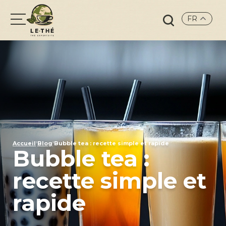
FR
Search
for:
›
›
Accueil
Blog
Bubble tea : recette simple et rapide
Bubble tea :
recette simple et
rapide