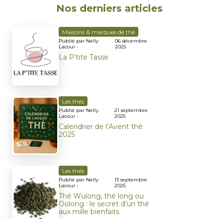
Nos derniers articles
Maisons & marques de thé
Publié par Nelly
06 décembre
Lacour •
2025
La P’tite Tasse
Les thés
Publié par Nelly
21 septembre
Lacour •
2025
Calendrier de l’Avent thé
2025
Les thés
Publié par Nelly
13 septembre
Lacour •
2025
Thé Wulong, thé long ou
Oolong : le secret d’un thé
aux mille bienfaits